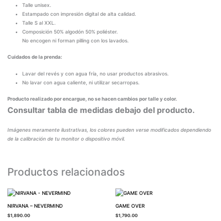
Talle unisex.
Estampado con impresión digital de alta calidad.
Talle S al XXL.
Composición 50% algodón 50% poliéster.
No encogen ni forman pilling con los lavados.
Cuidados de la prenda:
Lavar del revés y con agua fría, no usar productos abrasivos.
No lavar con agua caliente, ni utilizar secarropas.
Producto realizado por encargue, no se hacen cambios por talle y color.
Consultar tabla de medidas debajo del producto.
Imágenes meramente ilustrativas, los colores pueden verse modificados dependiendo
de la calibración de tu monitor o dispositivo móvil.
Productos relacionados
NIRVANA – NEVERMIND
GAME OVER
$
1,890.00
$
1,790.00