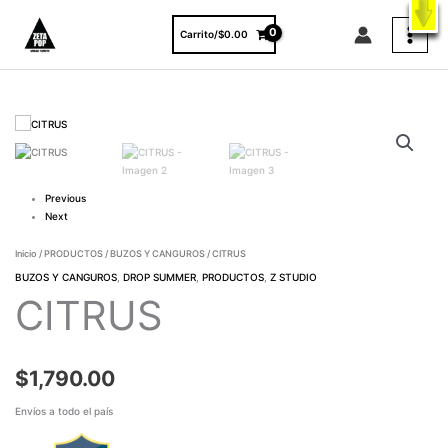
Ir
X
ENVÍO GRATIS A TODO EL PAÍS EN COMPRAS MAYORES A $3000.
al
VER PRODUCTOS
Carrito/
$
0.00
contenido
CITRUS
cantidad
Previous
Next
Inicio
/
PRODUCTOS
/
BUZOS Y CANGUROS
/ CITRUS
BUZOS Y CANGUROS
,
DROP SUMMER
,
PRODUCTOS
,
Z STUDIO
CITRUS
$
1,790.00
Envíos a todo el país