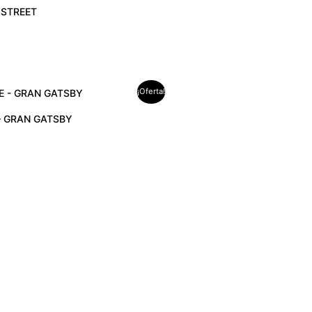
 STREET
¡Oferta!
ecio
tual
– GRAN GATSBY
:
89.00.