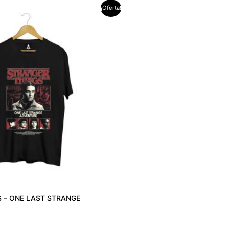
¡Oferta!
ecio
tual
:
89.00.
 – ONE LAST STRANGE