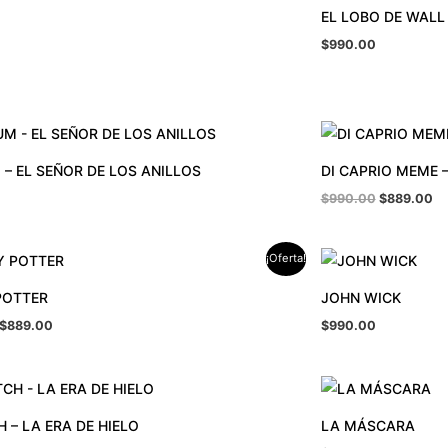
EL LOBO DE WALL
$
990.00
El
El
precio
pr
original
ac
– EL SEÑOR DE LOS ANILLOS
DI CAPRIO MEME 
era:
es
$990.00.
$8
$
990.00
$
889.00
El
El
¡Oferta!
precio
precio
original
actual
POTTER
JOHN WICK
era:
es:
$990.00.
$889.00.
$
889.00
$
990.00
 – LA ERA DE HIELO
LA MÁSCARA