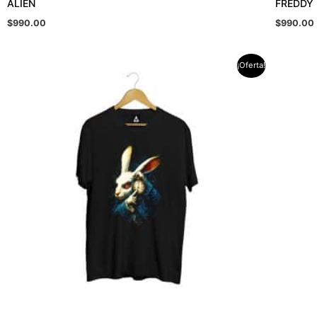
ALIEN
FREDDY
$
990.00
$
990.00
El
El
¡Oferta!
precio
precio
original
actual
era:
es:
$990.00.
$889.00.