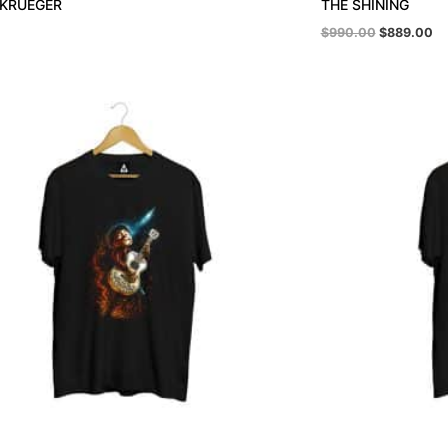
 KRUEGER
THE SHINING
$
990.00
$
889.00