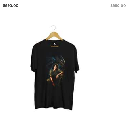
$
990.00
$
990.00