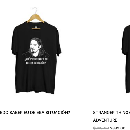
El
El
precio
pr
original
ac
era:
es
$990.00.
$8
EDO SABER EU DE ESA SITUACIÓN?
STRANGER THINGS
ADVENTURE
$
990.00
$
889.00