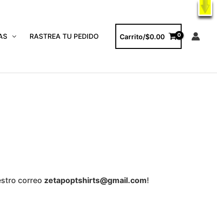
X
ODUCTOS
AS
RASTREA TU PEDIDO
Carrito/
$
0.00
estro correo
zetapoptshirts@gmail.com
!