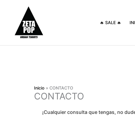
Ir
ENVÍO GR
al
contenido
🔥 SALE 🔥
IN
Inicio
CONTACTO
CONTACTO
¡Cualquier consulta que tengas, no dude