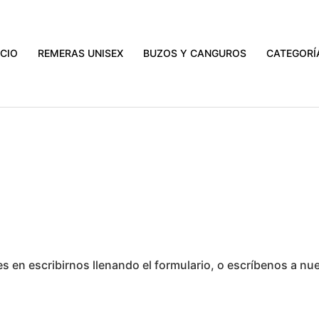
ATIS A TODO EL PAÍS EN COMPRAS MAYORES A $3000.
VER PR
ICIO
REMERAS UNISEX
BUZOS Y CANGUROS
CATEGORÍ
s en escribirnos llenando el formulario, o escríbenos a nu