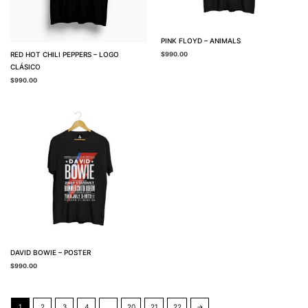
PINK FLOYD – ANIMALS
RED HOT CHILI PEPPERS – LOGO
$
990.00
CLÁSICO
$
990.00
DAVID BOWIE – POSTER
$
990.00
1
2
3
4
…
20
21
22
→