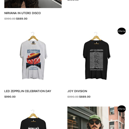
NIRVANA IN UTERO DISCO
$
990.00
$
889.00
El
El
¡Oferta!
precio
precio
original
actual
era:
es:
$990.00.
$889.00.
LED ZEPPELIN CELEBRATION DAY
JOY DIVISION
$
990.00
$
990.00
$
889.00
El
El
¡Oferta!
precio
precio
original
actual
era:
es:
$990.00.
$889.00.