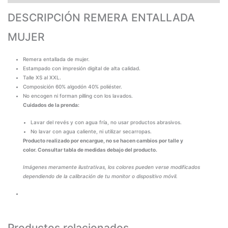
DESCRIPCIÓN REMERA ENTALLADA
MUJER
Remera entallada de mujer.
Estampado con impresión digital de alta calidad.
Talle XS al XXL.
Composición 60% algodón 40% poliéster.
No encogen ni forman pilling con los lavados.
Cuidados de la prenda:
Lavar del revés y con agua fría, no usar productos abrasivos.
No lavar con agua caliente, ni utilizar secarropas.
Producto realizado por encargue, no se hacen cambios por talle y
color. Consultar tabla de medidas debajo del producto.
Imágenes meramente ilustrativas, los colores pueden verse modificados
dependiendo de la calibración de tu monitor o dispositivo móvil.
Productos relacionados