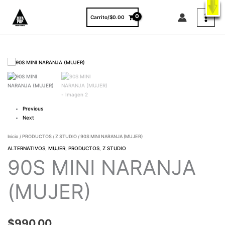
Ir
X
ENVÍO GRATIS A TODO EL PAÍS EN COMPRAS MAYORES A $3000.
al
VER PRODUCTOS
Carrito/
$
0.00
contenido
90S
MINI
NARANJA
(MUJER)
cantidad
Previous
Next
Inicio
/
PRODUCTOS
/
Z STUDIO
/ 90S MINI NARANJA (MUJER)
ALTERNATIVOS
,
MUJER
,
PRODUCTOS
,
Z STUDIO
90S MINI NARANJA
(MUJER)
$
990.00