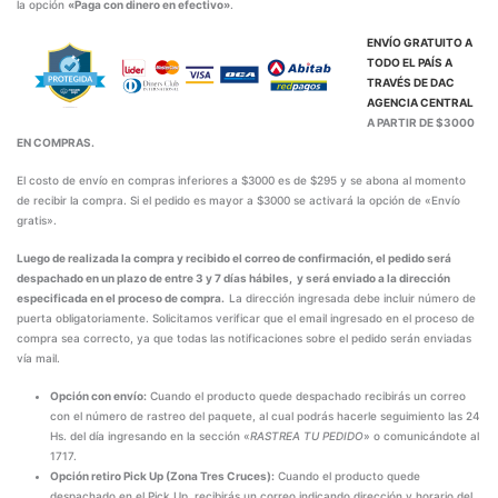
la opción
«Paga con dinero en efectivo»
.
ENVÍO GRATUITO A
TODO EL PAÍS A
TRAVÉS DE
DAC
AGENCIA CENTRAL
A PARTIR DE $3000
EN COMPRAS.
El costo de envío en compras inferiores a $3000 es de $295 y se abona al momento
de recibir la compra. Si el pedido es mayor a $3000 se activará la opción de «Envío
gratis».
Luego de realizada la compra y recibido el correo de confirmación, el pedido será
despachado en un plazo de entre 3 y 7 días hábiles, y será enviado a la dirección
especificada en el proceso de compra.
La dirección ingresada debe incluir número de
puerta obligatoriamente. Solicitamos verificar que el email ingresado en el proceso de
compra sea correcto, ya que todas las notificaciones sobre el pedido serán enviadas
vía mail.
Opción con envío:
Cuando el producto quede despachado recibirás un correo
con el número de rastreo del paquete, al cual podrás hacerle seguimiento las 24
Hs. del día ingresando en la sección «
RASTREA TU PEDIDO
» o comunicándote al
1717.
Opción retiro Pick Up (Zona Tres Cruces):
Cuando el producto quede
despachado en el Pick Up, recibirás un correo indicando dirección y horario del