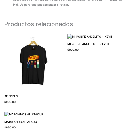
Pick Up para que puedas pasar a retirar.
Productos relacionados
MI POBRE ANGELITO – KEVIN
$
990.00
SEINFELD
$
990.00
MARCIANOS AL ATAQUE
$
990.00