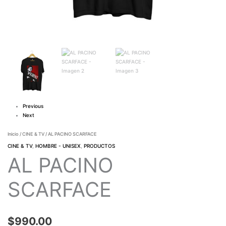
Previous
Next
Inicio
/
CINE & TV
/ AL PACINO SCARFACE
CINE & TV
,
HOMBRE - UNISEX
,
PRODUCTOS
AL PACINO
SCARFACE
$
990.00