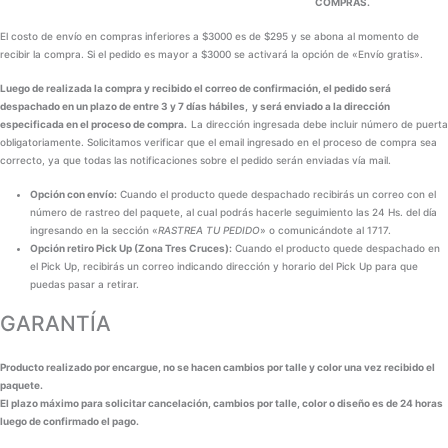
COMPRAS.
El costo de envío en compras inferiores a $3000 es de $295 y se abona al momento de
recibir la compra. Si el pedido es mayor a $3000 se activará la opción de «Envío gratis».
Luego de realizada la compra y recibido el correo de confirmación, el pedido será
despachado en un plazo de entre 3 y 7 días hábiles, y será enviado a la dirección
especificada en el proceso de compra.
La dirección ingresada debe incluir número de puerta
obligatoriamente. Solicitamos verificar que el email ingresado en el proceso de compra sea
correcto, ya que todas las notificaciones sobre el pedido serán enviadas vía mail.
Opción con envío:
Cuando el producto quede despachado recibirás un correo con el
número de rastreo del paquete, al cual podrás hacerle seguimiento las 24 Hs. del día
ingresando en la sección «
RASTREA TU PEDIDO
» o comunicándote al 1717.
Opción retiro Pick Up (Zona Tres Cruces):
Cuando el producto quede despachado en
el Pick Up, recibirás un correo indicando dirección y horario del Pick Up para que
puedas pasar a retirar.
GARANTÍA
Producto realizado por encargue, no se hacen cambios por talle y color una vez recibido el
paquete.
El plazo máximo para solicitar cancelación, cambios por talle, color o diseño es de 24 horas
luego de confirmado el pago.