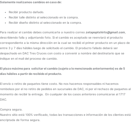
Solamente realizamos cambios en caso de:
Recibir producto dañado.
Recibir talle distinto al seleccionado en la compra.
Recibir diseño distinto al seleccionado en la compra.
Para realizar el cambio debes comunicarte a nuestro correo
zetapoptshirts@gmail.com
,
describiendo falla y adjuntando foto. Si el cambio es aceptado se reenviará el producto
correspondiente a la misma dirección en la cual se recibió el primer producto en un plazo de
entre 3 y 7 días hábiles luego de solicitado el cambio. El producto fallado deberá ser
despachado en DAC Tres Cruces con costo a convenir a nombre del destinatario que se
indique en el mail del proceso de cambio.
El plazo máximo para solicitar el cambio (sujeto a lo mencionado anteriormente) es de 5
días hábiles a partir de recibido el producto.
El envío o retiro de paquetes tiene costo. No nos hacemos responsables ni hacemos
rembolsos por el no retiro de pedidos en sucursales de DAC, ni por el rechazo de paquetes al
momento de recibir la entrega. En cualquier de los casos anteriores comunicarse al 1717
DAC.
Compra segura.
Nuestro sitio está 100% verificado, todas las transacciones e información de los clientes está
encriptada de forma segura.