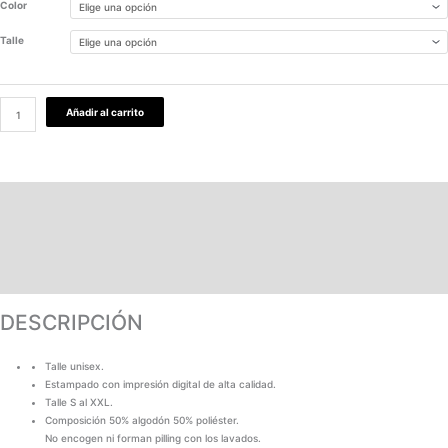
Color
Talle
Añadir al carrito
DESCRIPCIÓN
PAGOS Y ENVÍOS
GARANTÍA
TABLA DE MEDIDAS
DESCRIPCIÓN
Talle unisex.
Estampado con impresión digital de alta calidad.
Talle S al XXL.
Composición 50% algodón 50% poliéster.
No encogen ni forman pilling con los lavados.