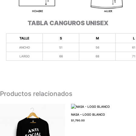
TABLA CANGUROS UNISEX
TALLE
S
M
L
ANCHO
51
56
61
LARGO
66
68
71
Productos relacionados
NASA – LOGO BLANCO
$
1,790.00