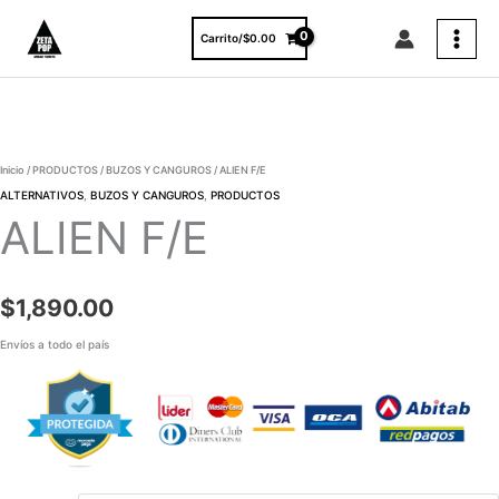
Ir
al
Carrito/
$
0.00
contenido
ALIEN
F/E
cantidad
Inicio
/
PRODUCTOS
/
BUZOS Y CANGUROS
/ ALIEN F/E
ALTERNATIVOS
,
BUZOS Y CANGUROS
,
PRODUCTOS
ALIEN F/E
$
1,890.00
Envíos a todo el país