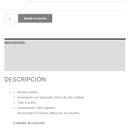
Añadir al carrito
DESCRIPCIÓN
PAGOS Y ENVÍOS
GARANTÍA
TABLA DE MEDIDAS
DESCRIPCIÓN
Remera unisex.
Estampado con impresión digital de alta calidad.
Talle S al XXL.
Composición 100% algodón.
No encogen ni forman pilling con los lavados.
Cuidados de la prenda: