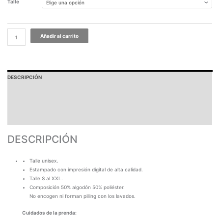
Talle
Añadir al carrito
DESCRIPCIÓN
PAGOS Y ENVÍOS
GARANTÍA
TABLA DE MEDIDAS
DESCRIPCIÓN
Talle unisex.
Estampado con impresión digital de alta calidad.
Talle S al XXL.
Composición 50% algodón 50% poliéster.
No encogen ni forman pilling con los lavados.
Cuidados de la prenda: