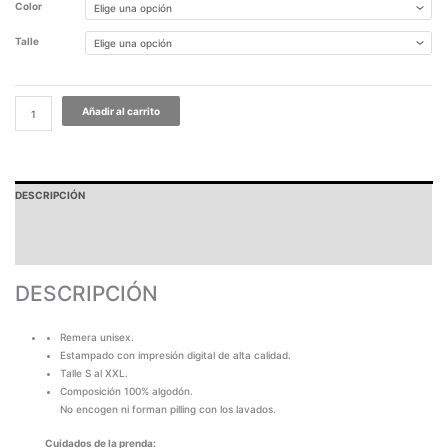
Color
Talle
Añadir al carrito
DESCRIPCIÓN
GARANTÍA
TABLA DE MEDIDAS
DESCRIPCIÓN
Remera unisex.
Estampado con impresión digital de alta calidad.
Talle S al XXL.
Composición 100% algodón.
No encogen ni forman pilling con los lavados.
Cuidados de la prenda: