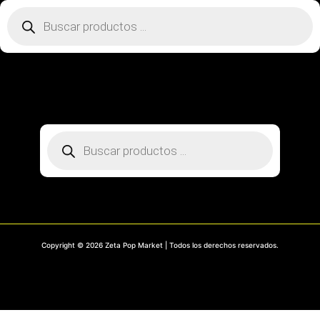
Búsqueda
de
productos
SOBRE NOSOTROS
CONTACTO
PREGUNTAS FRECUENTES
MI CUENTA
RASTREA TU PEDIDO
Búsqueda
de
productos
Copyright © 2026 Zeta Pop Market | Todos los derechos reservados.