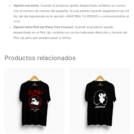
Opción con envío:
Cuando el producto quede despachado recibirás un correo
con el número de rastreo del paquete, al cual podrás hacerle seguimiento las 24
Hs. del día ingresando en la sección «
RASTREA TU PEDIDO
» o comunicándote al
1717.
Opción retiro Pick Up (Zona Tres Cruces):
Cuando el producto quede
despachado en el Pick Up, recibirás un correo indicando dirección y horario del
Pick Up para que puedas pasar a retirar.
Productos relacionados