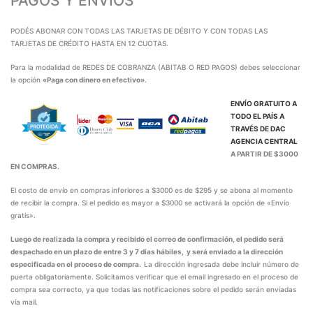
PAGOS Y ENVÍOS
PODÉS ABONAR CON TODAS LAS TARJETAS DE DÉBITO Y CON TODAS LAS
TARJETAS DE CRÉDITO HASTA EN 12 CUOTAS.
Para la modalidad de REDES DE COBRANZA (ABITAB O RED PAGOS) debes seleccionar
la opción
«Paga con dinero en efectivo»
.
ENVÍO GRATUITO A
TODO EL PAÍS A
TRAVÉS DE
DAC
AGENCIA CENTRAL
A PARTIR DE $3000
EN COMPRAS.
El costo de envío en compras inferiores a $3000 es de $295 y se abona al momento
de recibir la compra. Si el pedido es mayor a $3000 se activará la opción de «Envío
gratis».
Luego de realizada la compra y recibido el correo de confirmación, el pedido será
despachado en un plazo de entre 3 y 7 días hábiles, y será enviado a la dirección
especificada en el proceso de compra.
La dirección ingresada debe incluir número de
puerta obligatoriamente. Solicitamos verificar que el email ingresado en el proceso de
compra sea correcto, ya que todas las notificaciones sobre el pedido serán enviadas
vía mail.