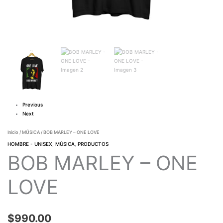
Previous
Next
Inicio
/
MÚSICA
/ BOB MARLEY – ONE LOVE
HOMBRE - UNISEX
,
MÚSICA
,
PRODUCTOS
BOB MARLEY – ONE
LOVE
$
990.00