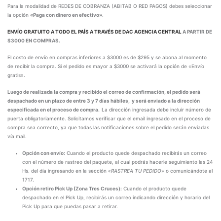
Para la modalidad de REDES DE COBRANZA (ABITAB O RED PAGOS) debes seleccionar
la opción
«Paga con dinero en efectivo»
.
ENVÍO GRATUITO A TODO EL PAÍS A TRAVÉS DE
DAC AGENCIA CENTRAL
A PARTIR DE
$3000 EN COMPRAS.
El costo de envío en compras inferiores a $3000 es de $295 y se abona al momento
de recibir la compra. Si el pedido es mayor a $3000 se activará la opción de «Envío
gratis».
Luego de realizada la compra y recibido el correo de confirmación, el pedido será
despachado en un plazo de entre 3 y 7 días hábiles, y será enviado a la dirección
especificada en el proceso de compra.
La dirección ingresada debe incluir número de
puerta obligatoriamente. Solicitamos verificar que el email ingresado en el proceso de
compra sea correcto, ya que todas las notificaciones sobre el pedido serán enviadas
vía mail.
Opción con envío:
Cuando el producto quede despachado recibirás un correo
con el número de rastreo del paquete, al cual podrás hacerle seguimiento las 24
Hs. del día ingresando en la sección «
RASTREA TU PEDIDO
» o comunicándote al
1717.
Opción retiro Pick Up (Zona Tres Cruces):
Cuando el producto quede
despachado en el Pick Up, recibirás un correo indicando dirección y horario del
Pick Up para que puedas pasar a retirar.