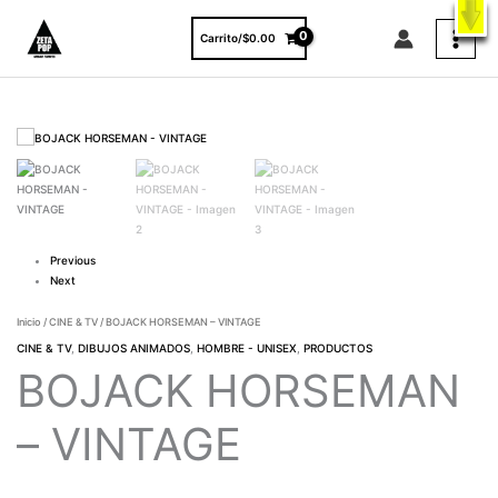
Ir
X
ENVÍO GRATIS A TODO EL PAÍS EN COMPRAS MAYORES A $3000.
al
VER PRODUCTOS
Carrito/
$
0.00
contenido
BOJACK
HORSEMAN
-
VINTAGE
cantidad
Previous
Next
Inicio
/
CINE & TV
/ BOJACK HORSEMAN – VINTAGE
CINE & TV
,
DIBUJOS ANIMADOS
,
HOMBRE - UNISEX
,
PRODUCTOS
BOJACK HORSEMAN
– VINTAGE