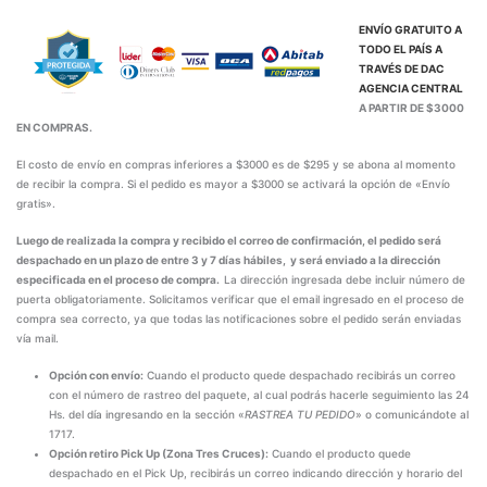
ENVÍO GRATUITO A
TODO EL PAÍS A
TRAVÉS DE
DAC
AGENCIA CENTRAL
A PARTIR DE $3000
EN COMPRAS.
El costo de envío en compras inferiores a $3000 es de $295 y se abona al momento
de recibir la compra. Si el pedido es mayor a $3000 se activará la opción de «Envío
gratis».
Luego de realizada la compra y recibido el correo de confirmación, el pedido será
despachado en un plazo de entre 3 y 7 días hábiles, y será enviado a la dirección
especificada en el proceso de compra.
La dirección ingresada debe incluir número de
puerta obligatoriamente. Solicitamos verificar que el email ingresado en el proceso de
compra sea correcto, ya que todas las notificaciones sobre el pedido serán enviadas
vía mail.
Opción con envío:
Cuando el producto quede despachado recibirás un correo
con el número de rastreo del paquete, al cual podrás hacerle seguimiento las 24
Hs. del día ingresando en la sección «
RASTREA TU PEDIDO
» o comunicándote al
1717.
Opción retiro Pick Up (Zona Tres Cruces):
Cuando el producto quede
despachado en el Pick Up, recibirás un correo indicando dirección y horario del