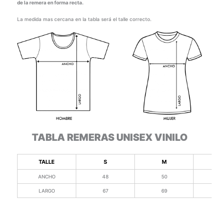
de la remera en forma recta.
La medida mas cercana en la tabla será el talle correcto.
TABLA REMERAS UNISEX VINILO
TALLE
S
M
ANCHO
48
50
LARGO
67
69