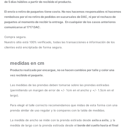
de 5 días hábiles a partir de recibido el producto.
El envío o retiro de paquetes tiene costo. No nos hacemos responsables ni hacemos
rembolsos por el no retiro de pedidos en sucursales de DAC, ni por el rechazo de
paquetes al momento de recibir la entrega. En cualquier de los casos anteriores
comunicarse al 1717 DAC.
Compra segura.
Nuestro sitio está 100% verificado, todas las transacciones e información de los
clientes está encriptada de forma segura.
medidas en cm
Producto realizado por encargue, no se hacen cambios por talle y color una
vez recibido el paquete.
Las medidas de las prendas deben tomarse sobre las prendas estiradas
(permitiendo un margen de error de +/- 1cm en el ancho y +/- 1.5cm en el
largo).
Para elegir el talle correcto recomendamos que midas de esta forma con una
prenda similar de uso regular y lo compares con la tabla de medidas.
La medida de ancho se mide con la prenda estirada desde
axila a axila
, y la
medida de largo con la prenda estirada desde el
borde del cuello hasta el final