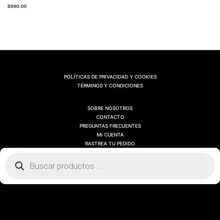
$
990.00
POLÍTICAS DE PRIVACIDAD Y COOKIES
TÉRMINOS Y CONDICIONES
SOBRE NOSOTROS
CONTACTO
PREGUNTAS FRECUENTES
MI CUENTA
RASTREA TU PEDIDO
Búsqueda
de
productos
SOBRE NOSOTROS
CONTACTO
PREGUNTAS FRECUENTES
MI CUENTA