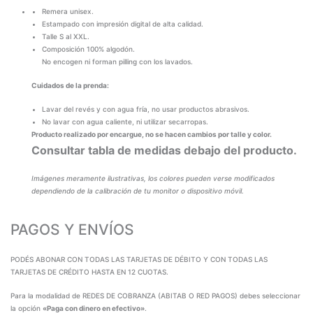
Remera unisex.
Estampado con impresión digital de alta calidad.
Talle S al XXL.
Composición 100% algodón.
No encogen ni forman pilling con los lavados.
Cuidados de la prenda:
Lavar del revés y con agua fría, no usar productos abrasivos.
No lavar con agua caliente, ni utilizar secarropas.
Producto realizado por encargue, no se hacen cambios por talle y color.
Consultar tabla de medidas debajo del producto.
Imágenes meramente ilustrativas, los colores pueden verse modificados
dependiendo de la calibración de tu monitor o dispositivo móvil.
PAGOS Y ENVÍOS
PODÉS ABONAR CON TODAS LAS TARJETAS DE DÉBITO Y CON TODAS LAS
TARJETAS DE CRÉDITO HASTA EN 12 CUOTAS.
Para la modalidad de REDES DE COBRANZA (ABITAB O RED PAGOS) debes seleccionar
la opción
«Paga con dinero en efectivo»
.