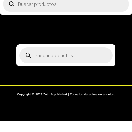
productos
SOBRE NOSOTROS
CONTACTO
PREGUNTAS FRECUENTES
MI CUENTA
RASTREA TU PEDIDO
Búsqueda
de
productos
Copyright © 2026 Zeta Pop Market | Todos los derechos reservados.