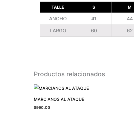
TALLE
S
M
ANCHO
41
44
LARGO
60
62
Productos relacionados
MARCIANOS AL ATAQUE
$
990.00