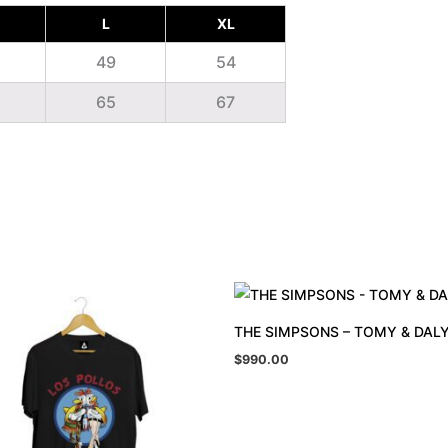
L
XL
49
54
65
67
THE SIMPSONS – TOMY & DAL
$
990.00