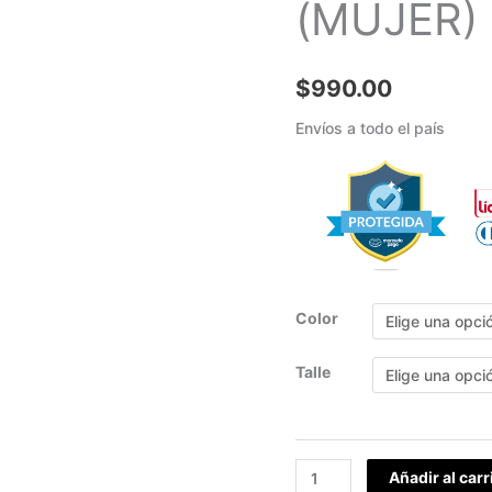
(MUJER)
cantidad
$
990.00
Envíos a todo el país
Color
Talle
Añadir al carr