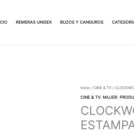
ICIO
REMERAS UNISEX
BUZOS Y CANGUROS
CATEGORÍ
CLOCKWORK
Inicio
/
CINE & TV
/ CLOCKWO
ORANGE
CINE & TV
,
MUJER
,
PROD
-
CLOCKW
ESTAMPADO
BLANCO
ESTAMP
(MUJER)