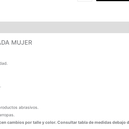
GOS Y ENVÍOS
GARANTÍA
TABLA DE MEDIDAS
ADA MUJER
idad.
.
 productos abrasivos.
carropas.
en cambios por talle y color. Consultar tabla de medidas debajo 