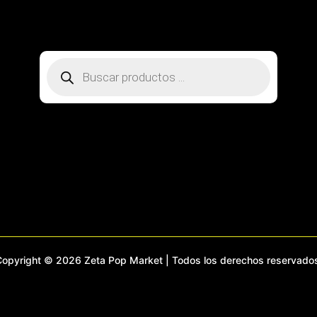
SOBRE NOSOTROS
CONTACTO
PREGUNTAS FRECUENTES
MI CUENTA
RASTREA TU PEDIDO
Búsqueda
de
productos
opyright © 2026 Zeta Pop Market | Todos los derechos reservado