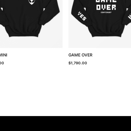
MINI
GAME OVER
00
$
1,790.00