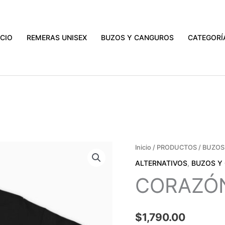
ATIS A TODO EL PAÍS EN COMPRAS MAYORES A $3000.
VER PR
ICIO
REMERAS UNISEX
BUZOS Y CANGUROS
CATEGORÍ
CORAZÓN
Inicio
/
PRODUCTOS
/
BUZOS
CARA
ALTERNATIVOS
,
BUZOS Y
cantidad
CORAZÓ
$
1,790.00