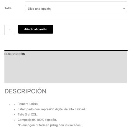
Talle
Añadir al carrito
DESCRIPCIÓN
PAGOS Y ENVÍOS
GARANTÍA
TABLA DE MEDIDAS
DESCRIPCIÓN
Remera unisex.
Estampado con impresión digital de alta calidad.
Talle S al XXL.
Composición 100% algodón.
No encogen ni forman pilling con los lavados.