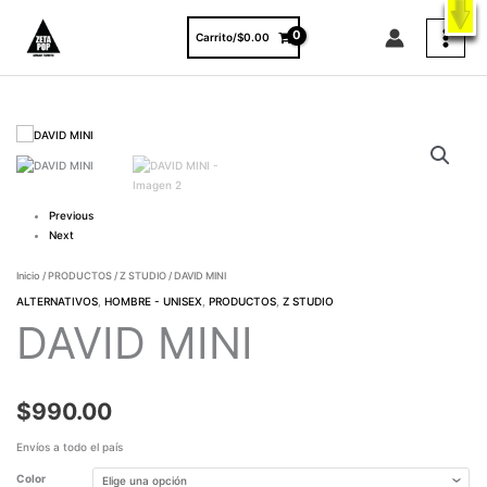
Ir
X
ENVÍO GRATIS A TODO EL PAÍS EN COMPRAS MAYORES A $3000.
al
VER PRODUCTOS
Carrito/
$
0.00
contenido
DAVID
MINI
cantidad
Previous
Next
Inicio
/
PRODUCTOS
/
Z STUDIO
/ DAVID MINI
ALTERNATIVOS
,
HOMBRE - UNISEX
,
PRODUCTOS
,
Z STUDIO
DAVID MINI
$
990.00
Envíos a todo el país
Color