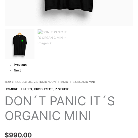
Previous
Next
Inicio
/
PRODUCTOS
/
Z STUDIO
/ DON´T PANIC IT´S ORGANIC MINI
HOMBRE - UNISEX
,
PRODUCTOS
,
Z STUDIO
DON´T PANIC IT´S
ORGANIC MINI
$
990.00