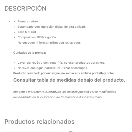
DESCRIPCIÓN
Remera unisex.
Estampado con impresión digital de alta calidad.
Talle S al XXL.
Composición 100% algodón.
No encogen ni forman pilling con los lavados.
Cuidados de la prenda:
Lavar del revés y con agua fría, no usar productos abrasivos.
No lavar con agua caliente, ni utilizar secarropas.
Producto realizado por encargue, no se hacen cambios por talle y color.
Consultar tabla de medidas debajo del producto.
Imágenes meramente ilustrativas, los colores pueden verse modificados
dependiendo de la calibración de tu monitor o dispositivo móvil.
Productos relacionados