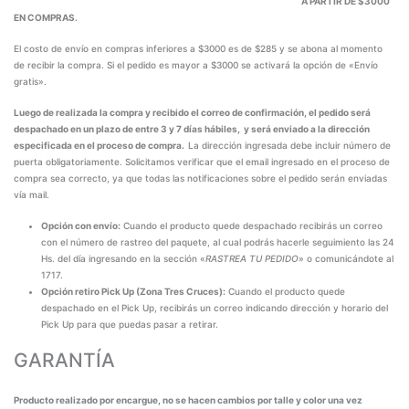
A PARTIR DE $3000
EN COMPRAS.
El costo de envío en compras inferiores a $3000 es de $285 y se abona al momento
de recibir la compra. Si el pedido es mayor a $3000 se activará la opción de «Envío
gratis».
Luego de realizada la compra y recibido el correo de confirmación, el pedido será
despachado en un plazo de entre 3 y 7 días hábiles, y será enviado a la dirección
especificada en el proceso de compra.
La dirección ingresada debe incluir número de
puerta obligatoriamente. Solicitamos verificar que el email ingresado en el proceso de
compra sea correcto, ya que todas las notificaciones sobre el pedido serán enviadas
vía mail.
Opción con envío:
Cuando el producto quede despachado recibirás un correo
con el número de rastreo del paquete, al cual podrás hacerle seguimiento las 24
Hs. del día ingresando en la sección «
RASTREA TU PEDIDO
» o comunicándote al
1717.
Opción retiro Pick Up (Zona Tres Cruces):
Cuando el producto quede
despachado en el Pick Up, recibirás un correo indicando dirección y horario del
Pick Up para que puedas pasar a retirar.
GARANTÍA
Producto realizado por encargue, no se hacen cambios por talle y color una vez