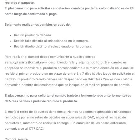
recibido el paquete.
El plazo máximo para solicitar cancelación, cambios por talle, color o diseño es de 24
horas luego de confirmado el pago.
Solamente realizamos cambios en caso de:
Recibir producto dañado.
Recibir talle distinto al seleccionado en la compra.
Recibir diseño distinto al seleccionado en la compra.
Para realizar el cambio debes comunicarte a nuestro correo
zetapoptshirts@gmail.com
, describiendo falla y adjuntando foto. Si el cambio es
aceptado se reenviará el producto correspondiente a la misma dirección en la cual se
recibió el primer producto en un plazo de entre 3 y 7 días hábiles luego de solicitado el
cambio. El producto fallado deberá ser despachado en DAC Tres Cruces con costo a
convenir a nombre del destinatario que se indique en el mail del proceso de cambio.
El plazo máximo para solicitar el cambio (sujeto a lo mencionado anteriormente) es
de 5 días hábiles a partir de recibido el producto.
El envío o retiro de paquetes tiene costo. No nos hacemos responsables ni hacemos
rembolsos por el no retiro de pedidos en sucursales de DAC, ni por el rechazo de
paquetes al momento de recibir la entrega. En cualquier de los casos anteriores
comunicarse al 1717 DAC.
Compra segura.