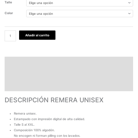
Talle
Color
Añadir al carrito
DESCRIPCIÓN REMERA UNISEX
PAGOS Y ENVÍOS
GARANTÍA
TABLA DE MEDIDAS
DESCRIPCIÓN REMERA UNISEX
Remera unisex.
Estampado con impresión digital de alta calidad.
Talle S al XXL.
Composición 100% algodón.
No encogen ni forman pilling con los lavados.