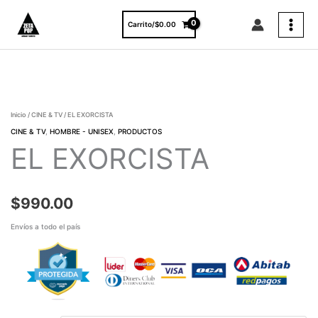
Ir
al
Carrito/
$
0.00
contenido
EL
EXORCISTA
cantidad
Inicio
/
CINE & TV
/ EL EXORCISTA
CINE & TV
,
HOMBRE - UNISEX
,
PRODUCTOS
EL EXORCISTA
$
990.00
Envíos a todo el país