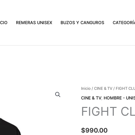
ATIS A TODO EL PAÍS EN COMPRAS MAYORES A $3000.
VER PR
ICIO
REMERAS UNISEX
BUZOS Y CANGUROS
CATEGORÍ
FIGHT
Inicio
/
CINE & TV
/ FIGHT CL
CLUB
CINE & TV
,
HOMBRE - UNI
cantidad
FIGHT C
$
990.00