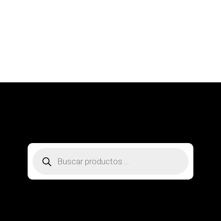
SOBRE NOSOTROS
CONTACTO
PREGUNTAS FRECUENTES
MI CUENTA
RASTREA TU PEDIDO
Búsqueda
de
productos