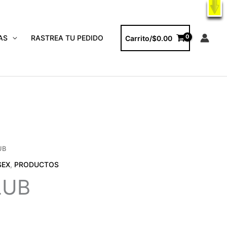
X
ODUCTOS
AS
RASTREA TU PEDIDO
Carrito/
$
0.00
UB
SEX
,
PRODUCTOS
LUB