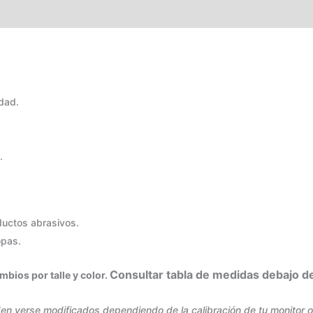
OS
GARANTÍA
TABLA DE MEDIDAS
idad.
.
oductos abrasivos.
opas.
Consultar tabla de medidas debajo d
bios por talle y color.
en verse modificados dependiendo de la calibración de tu monitor o 