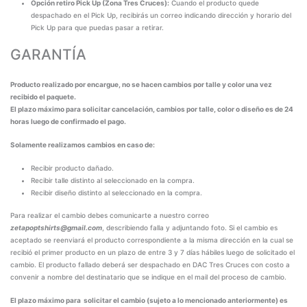
Opción retiro Pick Up (Zona Tres Cruces):
Cuando el producto quede
despachado en el Pick Up, recibirás un correo indicando dirección y horario del
Pick Up para que puedas pasar a retirar.
GARANTÍA
Producto realizado por encargue, no se hacen cambios por talle y color una vez
recibido el paquete.
El plazo máximo para solicitar cancelación, cambios por talle, color o diseño es de 24
horas luego de confirmado el pago.
Solamente realizamos cambios en caso de:
Recibir producto dañado.
Recibir talle distinto al seleccionado en la compra.
Recibir diseño distinto al seleccionado en la compra.
Para realizar el cambio debes comunicarte a nuestro correo
zetapoptshirts@gmail.com
, describiendo falla y adjuntando foto. Si el cambio es
aceptado se reenviará el producto correspondiente a la misma dirección en la cual se
recibió el primer producto en un plazo de entre 3 y 7 días hábiles luego de solicitado el
cambio. El producto fallado deberá ser despachado en DAC Tres Cruces con costo a
convenir a nombre del destinatario que se indique en el mail del proceso de cambio.
El plazo máximo para solicitar el cambio (sujeto a lo mencionado anteriormente) es