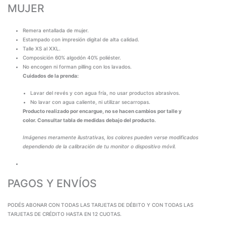
MUJER
Remera entallada de mujer.
Estampado con impresión digital de alta calidad.
Talle XS al XXL.
Composición 60% algodón 40% poliéster.
No encogen ni forman pilling con los lavados.
Cuidados de la prenda:
Lavar del revés y con agua fría, no usar productos abrasivos.
No lavar con agua caliente, ni utilizar secarropas.
Producto realizado por encargue, no se hacen cambios por talle y
color. Consultar tabla de medidas debajo del producto.
Imágenes meramente ilustrativas, los colores pueden verse modificados
dependiendo de la calibración de tu monitor o dispositivo móvil.
PAGOS Y ENVÍOS
PODÉS ABONAR CON TODAS LAS TARJETAS DE DÉBITO Y CON TODAS LAS
TARJETAS DE CRÉDITO HASTA EN 12 CUOTAS.