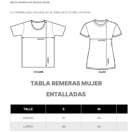
de la remera en forma recta.
La medida mas cercana en la tabla será el talle correcto.
TABLA REMERAS MUJER
ENTALLADAS
TALLE
S
M
ANCHO
41
44
LARGO
60
62