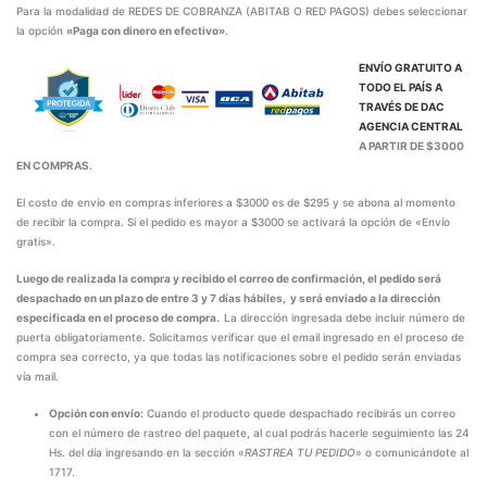
Para la modalidad de REDES DE COBRANZA (ABITAB O RED PAGOS) debes seleccionar
la opción
«Paga con dinero en efectivo»
.
ENVÍO GRATUITO A
TODO EL PAÍS A
TRAVÉS DE
DAC
AGENCIA CENTRAL
A PARTIR DE $3000
EN COMPRAS.
El costo de envío en compras inferiores a $3000 es de $295 y se abona al momento
de recibir la compra. Si el pedido es mayor a $3000 se activará la opción de «Envío
gratis».
Luego de realizada la compra y recibido el correo de confirmación, el pedido será
despachado en un plazo de entre 3 y 7 días hábiles, y será enviado a la dirección
especificada en el proceso de compra.
La dirección ingresada debe incluir número de
puerta obligatoriamente. Solicitamos verificar que el email ingresado en el proceso de
compra sea correcto, ya que todas las notificaciones sobre el pedido serán enviadas
vía mail.
Opción con envío:
Cuando el producto quede despachado recibirás un correo
con el número de rastreo del paquete, al cual podrás hacerle seguimiento las 24
Hs. del día ingresando en la sección «
RASTREA TU PEDIDO
» o comunicándote al
1717.