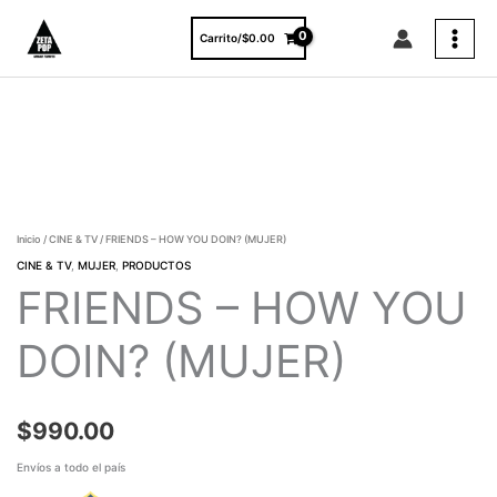
Ir
al
Carrito/
$
0.00
contenido
FRIENDS
-
HOW
YOU
DOIN?
(MUJER)
Inicio
/
CINE & TV
/ FRIENDS – HOW YOU DOIN? (MUJER)
cantidad
CINE & TV
,
MUJER
,
PRODUCTOS
FRIENDS – HOW YOU
DOIN? (MUJER)
$
990.00
Envíos a todo el país