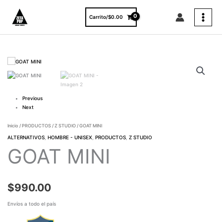
Ir
al
Carrito/
$
0.00
contenido
GOAT
MINI
cantidad
Previous
Next
Inicio
/
PRODUCTOS
/
Z STUDIO
/ GOAT MINI
ALTERNATIVOS
,
HOMBRE - UNISEX
,
PRODUCTOS
,
Z STUDIO
GOAT MINI
$
990.00
Envíos a todo el país