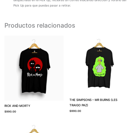
despachado en el Pick Up, recibirás un correo indicando dirección y horario del
Pick Up para que puedas pasar a retirar.
Productos relacionados
THE SIMPSONS – MR BURNS (LES
TRAIGO PAZ)
RICK AND MORTY
$
990.00
$
990.00