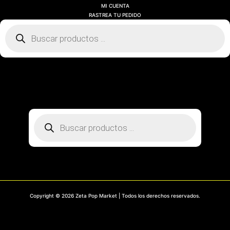
MI CUENTA
RASTREA TU PEDIDO
Búsqueda
de
productos
SOBRE NOSOTROS
CONTACTO
PREGUNTAS FRECUENTES
MI CUENTA
RASTREA TU PEDIDO
Búsqueda
de
productos
Copyright © 2026 Zeta Pop Market | Todos los derechos reservados.