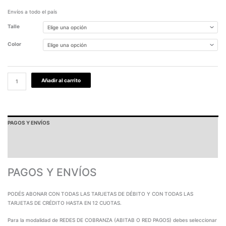
Envíos a todo el país
Talle
Color
Añadir al carrito
PAGOS Y ENVÍOS
GARANTÍA
TABLA DE MEDIDAS
PAGOS Y ENVÍOS
PODÉS ABONAR CON TODAS LAS TARJETAS DE DÉBITO Y CON TODAS LAS
TARJETAS DE CRÉDITO HASTA EN 12 CUOTAS.
Para la modalidad de REDES DE COBRANZA (ABITAB O RED PAGOS) debes seleccionar