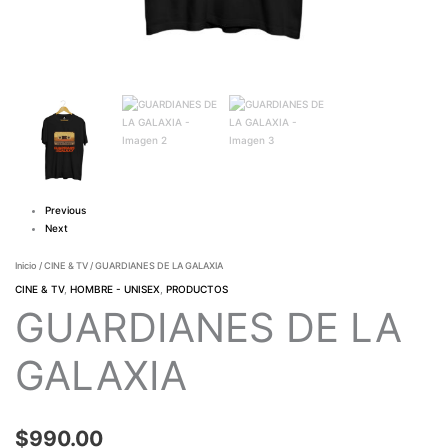
Previous
Next
Inicio
/
CINE & TV
/ GUARDIANES DE LA GALAXIA
CINE & TV
,
HOMBRE - UNISEX
,
PRODUCTOS
GUARDIANES DE LA
GALAXIA
$
990.00