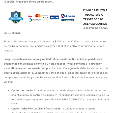
la opción
«Paga con dinero en efectivo»
.
ENVÍO GRATUITO A
TODO EL PAÍS A
TRAVÉS DE
DAC
AGENCIA CENTRAL
A PARTIR DE $3000
EN COMPRAS.
El costo de envío en compras inferiores a $3000 es de $295 y se abona al momento
de recibir la compra. Si el pedido es mayor a $3000 se activará la opción de «Envío
gratis».
Luego de realizada la compra y recibido el correo de confirmación, el pedido será
despachado en un plazo de entre 3 y 7 días hábiles, y será enviado a la dirección
especificada en el proceso de compra.
La dirección ingresada debe incluir número de
puerta obligatoriamente. Solicitamos verificar que el email ingresado en el proceso de
compra sea correcto, ya que todas las notificaciones sobre el pedido serán enviadas
vía mail.
Opción con envío:
Cuando el producto quede despachado recibirás un correo
con el número de rastreo del paquete, al cual podrás hacerle seguimiento las 24
Hs. del día ingresando en la sección «
RASTREA TU PEDIDO
» o comunicándote al
1717.
Opción retiro Pick Up (Zona Tres Cruces):
Cuando el producto quede