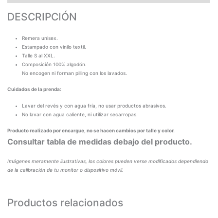
DESCRIPCIÓN
Remera unisex.
Estampado con vinilo textil.
Talle S al XXL.
Composición 100% algodón.
No encogen ni forman pilling con los lavados.
Cuidados de la prenda:
Lavar del revés y con agua fría, no usar productos abrasivos.
No lavar con agua caliente, ni utilizar secarropas.
Producto realizado por encargue, no se hacen cambios por talle y color.
Consultar tabla de medidas debajo del producto.
Imágenes meramente ilustrativas, los colores pueden verse modificados dependiendo
de la calibración de tu monitor o dispositivo móvil.
Productos relacionados