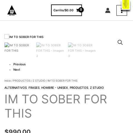
Ir
X
ENVÍO GRATIS A TODO EL PAÍS EN COMPRAS MAYORES A $3000.
al
VER PRODUCTOS
Carrito/
$
0.00
contenido
IM
TO
SOBER
FOR
THIS
cantidad
Previous
Next
Inicio
/
PRODUCTOS
/
Z STUDIO
/ IM TO SOBER FOR THIS
ALTERNATIVOS
,
FRASES
,
HOMBRE - UNISEX
,
PRODUCTOS
,
Z STUDIO
IM TO SOBER FOR
THIS
$
990.00