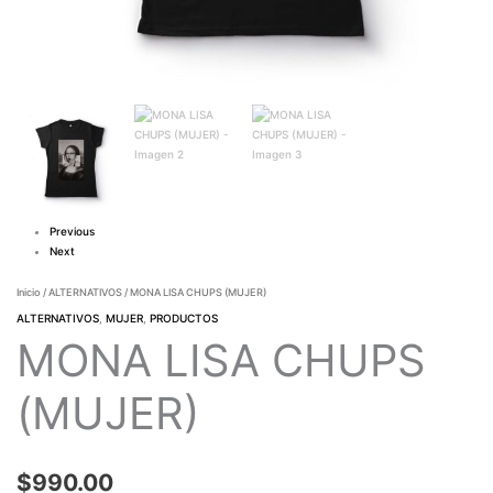
Previous
Next
Inicio
/
ALTERNATIVOS
/ MONA LISA CHUPS (MUJER)
ALTERNATIVOS
,
MUJER
,
PRODUCTOS
MONA LISA CHUPS
(MUJER)
$
990.00