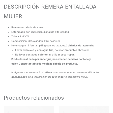
DESCRIPCIÓN REMERA ENTALLADA
MUJER
Remera entallada de mujer.
Estampado con impresión digital de alta calidad.
Talle XS al XXL.
Composición 60% algodón 40% poliéster.
No encogen ni forman pilling con los lavados.
Cuidados de la prenda:
Lavar del revés y con agua fría, no usar productos abrasivos.
No lavar con agua caliente, ni utilizar secarropas.
Producto realizado por encargue, no se hacen cambios por talle y
color. Consultar tabla de medidas debajo del producto.
Imágenes meramente ilustrativas, los colores pueden verse modificados
dependiendo de la calibración de tu monitor o dispositivo móvil.
Productos relacionados