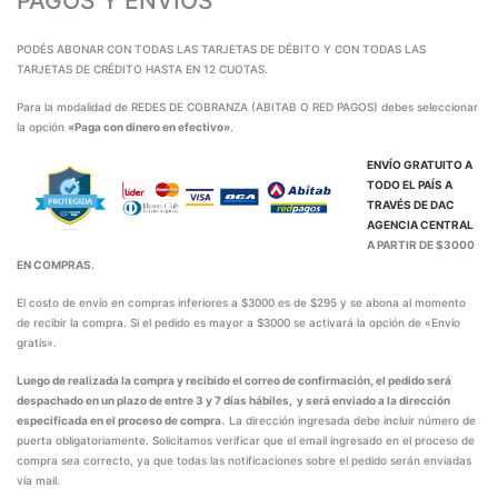
PAGOS Y ENVÍOS
PODÉS ABONAR CON TODAS LAS TARJETAS DE DÉBITO Y CON TODAS LAS
TARJETAS DE CRÉDITO HASTA EN 12 CUOTAS.
Para la modalidad de REDES DE COBRANZA (ABITAB O RED PAGOS) debes seleccionar
la opción
«Paga con dinero en efectivo»
.
ENVÍO GRATUITO A
TODO EL PAÍS A
TRAVÉS DE
DAC
AGENCIA CENTRAL
A PARTIR DE $3000
EN COMPRAS.
El costo de envío en compras inferiores a $3000 es de $295 y se abona al momento
de recibir la compra. Si el pedido es mayor a $3000 se activará la opción de «Envío
gratis».
Luego de realizada la compra y recibido el correo de confirmación, el pedido será
despachado en un plazo de entre 3 y 7 días hábiles, y será enviado a la dirección
especificada en el proceso de compra.
La dirección ingresada debe incluir número de
puerta obligatoriamente. Solicitamos verificar que el email ingresado en el proceso de
compra sea correcto, ya que todas las notificaciones sobre el pedido serán enviadas
vía mail.