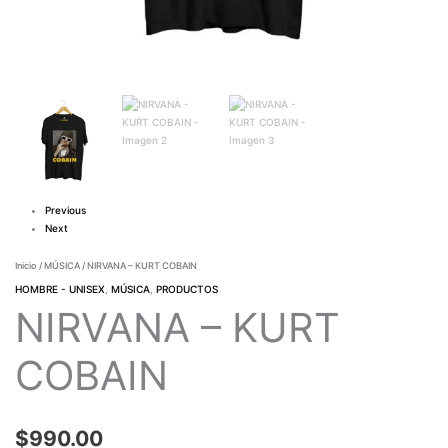
Previous
Next
Inicio
/
MÚSICA
/ NIRVANA – KURT COBAIN
HOMBRE - UNISEX
,
MÚSICA
,
PRODUCTOS
NIRVANA – KURT
COBAIN
$
990.00