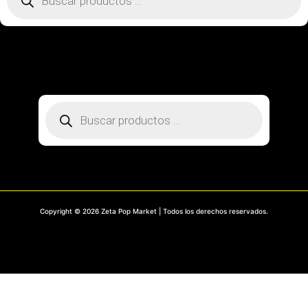
SOBRE NOSOTROS
CONTACTO
PREGUNTAS FRECUENTES
MI CUENTA
RASTREA TU PEDIDO
Búsqueda
de
productos
Copyright © 2026 Zeta Pop Market | Todos los derechos reservados.