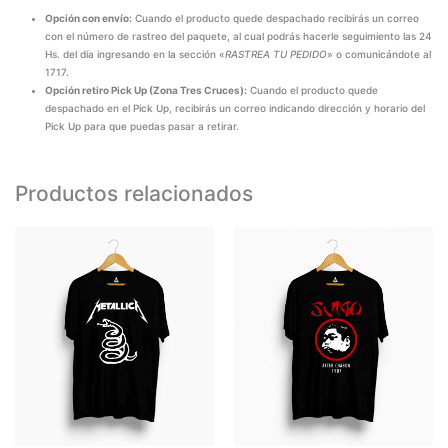
Opción con envío:
Cuando el producto quede despachado recibirás un correo
con el número de rastreo del paquete, al cual podrás hacerle seguimiento las 24
Hs. del día ingresando en la sección «
RASTREA TU PEDIDO
» o comunicándote al
1717.
Opción retiro Pick Up (Zona Tres Cruces):
Cuando el producto quede
despachado en el Pick Up, recibirás un correo indicando dirección y horario del
Pick Up para que puedas pasar a retirar.
Productos relacionados