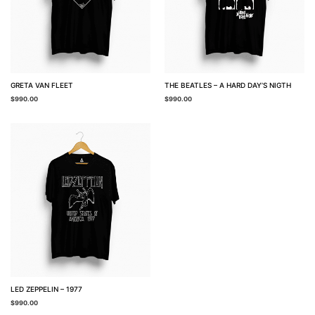
GRETA VAN FLEET
THE BEATLES – A HARD DAY’S NIGTH
$
990.00
$
990.00
LED ZEPPELIN – 1977
$
990.00