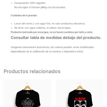
Composición 100% algodón.
No encogen ni forman pilling con los lavados.
Cuidados de la prenda:
Lavar del revés y con agua fría, no usar productos abrasivos.
No lavar con agua caliente, ni utilizar secarropas.
Producto realizado por encargue, no se hacen cambios por talle y color.
Consultar tabla de medidas debajo del producto.
Imágenes meramente ilustrativas, los colores pueden verse modificados
dependiendo de la calibración de tu monitor o dispositivo móvil.
Productos relacionados