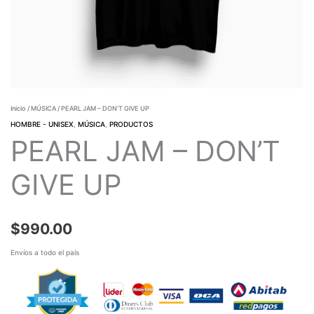
Inicio
/
MÚSICA
/ PEARL JAM – DON’T GIVE UP
HOMBRE - UNISEX
,
MÚSICA
,
PRODUCTOS
PEARL JAM – DON’T
GIVE UP
$
990.00
Envíos a todo el país