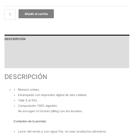
Añadir al carrito
DESCRIPCIÓN
PAGOS Y ENVÍOS
GARANTÍA
TABLA DE MEDIDAS
DESCRIPCIÓN
Remera unisex.
Estampado con impresión digital de alta calidad.
Talle S al XXL.
Composición 100% algodón.
No encogen ni forman pilling con los lavados.
Cuidados de la prenda:
Lavar del revés y con agua fría, no usar productos abrasivos.