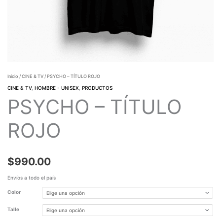
Inicio
/
CINE & TV
/ PSYCHO – TÍTULO ROJO
CINE & TV
,
HOMBRE - UNISEX
,
PRODUCTOS
PSYCHO – TÍTULO
ROJO
$
990.00
Envíos a todo el país
Color
Talle