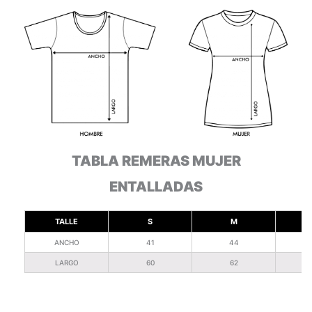
TABLA REMERAS MUJER
ENTALLADAS
TALLE
S
M
ANCHO
41
44
LARGO
60
62