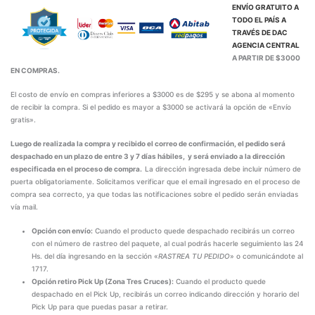
ENVÍO GRATUITO A
TODO EL PAÍS A
TRAVÉS DE
DAC
AGENCIA CENTRAL
A PARTIR DE $3000
EN COMPRAS.
El costo de envío en compras inferiores a $3000 es de $295 y se abona al momento
de recibir la compra. Si el pedido es mayor a $3000 se activará la opción de «Envío
gratis».
Luego de realizada la compra y recibido el correo de confirmación, el pedido será
despachado en un plazo de entre 3 y 7 días hábiles, y será enviado a la dirección
especificada en el proceso de compra.
La dirección ingresada debe incluir número de
puerta obligatoriamente. Solicitamos verificar que el email ingresado en el proceso de
compra sea correcto, ya que todas las notificaciones sobre el pedido serán enviadas
vía mail.
Opción con envío:
Cuando el producto quede despachado recibirás un correo
con el número de rastreo del paquete, al cual podrás hacerle seguimiento las 24
Hs. del día ingresando en la sección «
RASTREA TU PEDIDO
» o comunicándote al
1717.
Opción retiro Pick Up (Zona Tres Cruces):
Cuando el producto quede
despachado en el Pick Up, recibirás un correo indicando dirección y horario del
Pick Up para que puedas pasar a retirar.