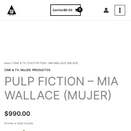
Ir
al
Carrito/
$
0.00
contenido
PULP
FICTION
-
MIA
WALLACE
(MUJER)
Inicio
/
CINE & TV
/ PULP FICTION – MIA WALLACE (MUJER)
cantidad
CINE & TV
,
MUJER
,
PRODUCTOS
PULP FICTION – MIA
WALLACE (MUJER)
$
990.00
Envíos a todo el país