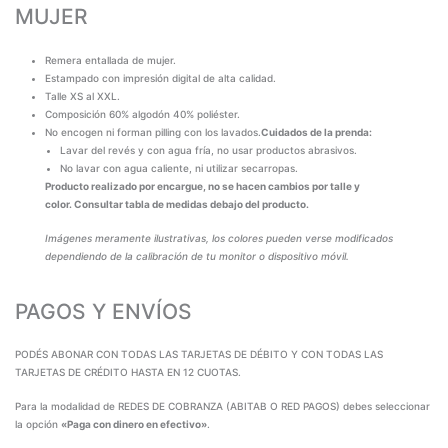
MUJER
Remera entallada de mujer.
Estampado con impresión digital de alta calidad.
Talle XS al XXL.
Composición 60% algodón 40% poliéster.
No encogen ni forman pilling con los lavados.
Cuidados de la prenda:
Lavar del revés y con agua fría, no usar productos abrasivos.
No lavar con agua caliente, ni utilizar secarropas.
Producto realizado por encargue, no se hacen cambios por talle y
color. Consultar tabla de medidas debajo del producto.
Imágenes meramente ilustrativas, los colores pueden verse modificados
dependiendo de la calibración de tu monitor o dispositivo móvil.
PAGOS Y ENVÍOS
PODÉS ABONAR CON TODAS LAS TARJETAS DE DÉBITO Y CON TODAS LAS
TARJETAS DE CRÉDITO HASTA EN 12 CUOTAS.
Para la modalidad de REDES DE COBRANZA (ABITAB O RED PAGOS) debes seleccionar
la opción
«Paga con dinero en efectivo»
.