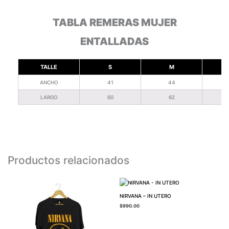
TABLA REMERAS MUJER
ENTALLADAS
TALLE
S
M
ANCHO
41
44
LARGO
60
62
Productos relacionados
NIRVANA – IN UTERO
$
990.00