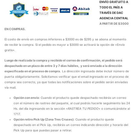
ENVÍO GRATUITO A
TODO EL PAÍS A
TRAVÉS DE
DAC
AGENCIA CENTRAL
A PARTIR DE $3000
EN COMPRAS.
El costo de envío en compras inferiores a $3000 es de $295 y se abona al momento
de recibir la compra. Si el pedido es mayor a $3000 se activará la opción de «Envío
gratis».
Luego de realizada la compra y recibido el correo de confirmación, el pedido será
despachado en un plazo de entre 3 y 7 días hábiles, y será enviado a la dirección
especificada en el proceso de compra.
La dirección ingresada debe incluir número de
puerta obligatoriamente. Solicitamos verificar que el email ingresado en el proceso de
compra sea correcto, ya que todas las notificaciones sobre el pedido serán enviadas
vía mail.
Opción con envío:
Cuando el producto quede despachado recibirás un correo
con el número de rastreo del paquete, al cual podrás hacerle seguimiento las 24
Hs. del día ingresando en la sección «
RASTREA TU PEDIDO
» o comunicándote al
1717.
Opción retiro Pick Up (Zona Tres Cruces):
Cuando el producto quede
despachado en el Pick Up, recibirás un correo indicando dirección y horario del
Pick Up para que puedas pasar a retirar.