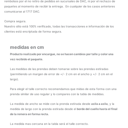
rembolsos por el no retiro de pedidos en sucursales de DAC, ni por el rechazo de
paquetes al momento de recibir la entrega. En cualquier de los casos anteriores
comunicarse al 1717 DAC.
Compra segura.
Nuestro sitio está 100% verificado, todas las transacciones e información de los
clientes está encriptada de forma segura.
medidas en cm
Producto realizado por encargue, no se hacen cambios por talle y color una
vez recibido el paquete.
Las medidas de las prendas deben tomarse sobre las prendas estiradas
(permitiendo un margen de error de +/- 2 cm en el ancho y +/- 2 cm en el
largo).
Para elegir el talle correcto recomendamos que midas de esta forma con una
prenda similar de uso regular y lo compares con la tabla de medidas.
La medida de ancho se mide con la prenda estirada desde
axila a axila
, y la
medida de largo con la prenda estirada desde el
borde del cuello hasta el final
de la remera en forma recta.
La medida mas cercana en la tabla será el talle correcto.