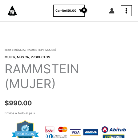
Ir
al
Carrito/
$
0.00
contenido
RAMMSTEIN
(MUJER)
cantidad
Inicio
/
MÚSICA
/ RAMMSTEIN (MUJER)
MUJER
,
MÚSICA
,
PRODUCTOS
RAMMSTEIN
(MUJER)
$
990.00
Envíos a todo el país