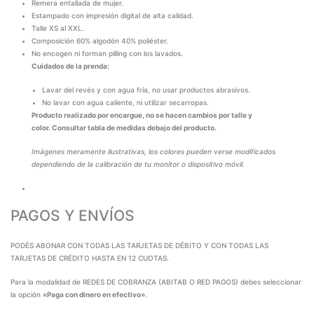
Remera entallada de mujer.
Estampado con impresión digital de alta calidad.
Talle XS al XXL.
Composición 60% algodón 40% poliéster.
No encogen ni forman pilling con los lavados.
Cuidados de la prenda:
Lavar del revés y con agua fría, no usar productos abrasivos.
No lavar con agua caliente, ni utilizar secarropas.
Producto realizado por encargue, no se hacen cambios por talle y
color. Consultar tabla de medidas debajo del producto.
Imágenes meramente ilustrativas, los colores pueden verse modificados
dependiendo de la calibración de tu monitor o dispositivo móvil.
PAGOS Y ENVÍOS
PODÉS ABONAR CON TODAS LAS TARJETAS DE DÉBITO Y CON TODAS LAS
TARJETAS DE CRÉDITO HASTA EN 12 CUOTAS.
Para la modalidad de REDES DE COBRANZA (ABITAB O RED PAGOS) debes seleccionar
la opción
«Paga con dinero en efectivo»
.