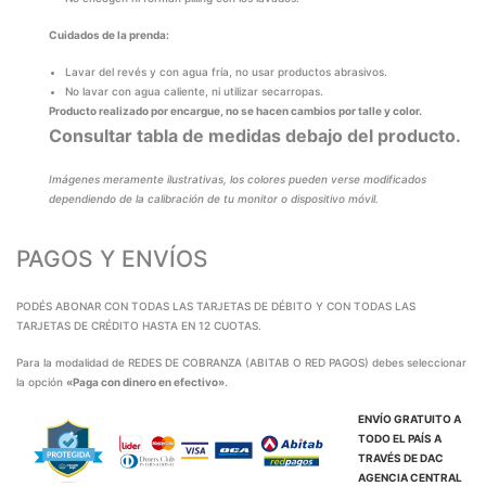
Cuidados de la prenda:
Lavar del revés y con agua fría, no usar productos abrasivos.
No lavar con agua caliente, ni utilizar secarropas.
Producto realizado por encargue, no se hacen cambios por talle y color.
Consultar tabla de medidas debajo del producto.
Imágenes meramente ilustrativas, los colores pueden verse modificados
dependiendo de la calibración de tu monitor o dispositivo móvil.
PAGOS Y ENVÍOS
PODÉS ABONAR CON TODAS LAS TARJETAS DE DÉBITO Y CON TODAS LAS
TARJETAS DE CRÉDITO HASTA EN 12 CUOTAS.
Para la modalidad de REDES DE COBRANZA (ABITAB O RED PAGOS) debes seleccionar
la opción
«Paga con dinero en efectivo»
.
ENVÍO GRATUITO A
TODO EL PAÍS A
TRAVÉS DE
DAC
AGENCIA CENTRAL