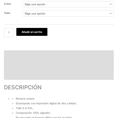
Color
Talle
Añadir al carrito
DESCRIPCIÓN
PAGOS Y ENVÍOS
GARANTÍA
TABLA DE MEDIDAS
DESCRIPCIÓN
Remera unisex.
Estampado con impresión digital de alta calidad.
Talle S al XXL.
Composición 100% algodón.
No encogen ni forman pilling con los lavados.