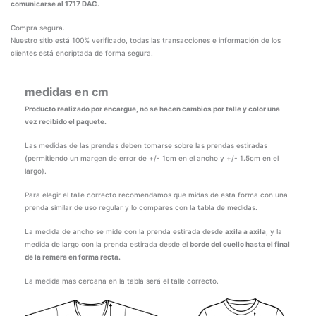
comunicarse al 1717 DAC.
Compra segura.
Nuestro sitio está 100% verificado, todas las transacciones e información de los
clientes está encriptada de forma segura.
medidas en cm
Producto realizado por encargue, no se hacen cambios por talle y color una
vez recibido el paquete.
Las medidas de las prendas deben tomarse sobre las prendas estiradas
(permitiendo un margen de error de +/- 1cm en el ancho y +/- 1.5cm en el
largo).
Para elegir el talle correcto recomendamos que midas de esta forma con una
prenda similar de uso regular y lo compares con la tabla de medidas.
La medida de ancho se mide con la prenda estirada desde
axila a axila
, y la
medida de largo con la prenda estirada desde el
borde del cuello hasta el final
de la remera en forma recta.
La medida mas cercana en la tabla será el talle correcto.