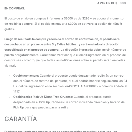
A PARTIR DE $3000
EN COMPRAS.
El costo de envío en compras inferiores a $3000 es de $295 y se abona al momento
de recibir la compra. Si el pedido es mayor a $3000 se activará la opción de «Envío
gratis».
Luego de realizada la compra y recibido el correo de confirmación, el pedido será
despachado en un plazo de entre 3 y 7 días hábiles, y será enviado a la dirección
especificada en el proceso de compra.
La dirección ingresada debe incluir número de
puerta obligatoriamente. Solicitamos verificar que el email ingresado en el proceso de
compra sea correcto, ya que todas las notificaciones sobre el pedido serán enviadas
vía mail.
Opción con envío:
Cuando el producto quede despachado recibirás un correo
con el número de rastreo del paquete, al cual podrás hacerle seguimiento las 24
Hs. del día ingresando en la sección «
RASTREA TU PEDIDO
» o comunicándote al
1717.
Opción retiro Pick Up (Zona Tres Cruces):
Cuando el producto quede
despachado en el Pick Up, recibirás un correo indicando dirección y horario del
Pick Up para que puedas pasar a retirar.
GARANTÍA
Producto realizado por encargue, no se hacen cambios por talle y color una vez