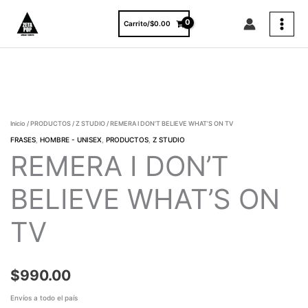
Ir
al
Carrito/
$
0.00
contenido
REMERA
I
DON'T
BELIEVE
Inicio
/
PRODUCTOS
/
Z STUDIO
/ REMERA I DON’T BELIEVE WHAT’S ON TV
WHAT'S
FRASES
,
HOMBRE - UNISEX
,
PRODUCTOS
,
Z STUDIO
ON
REMERA I DON’T
TV
cantidad
BELIEVE WHAT’S ON
TV
$
990.00
Envíos a todo el país