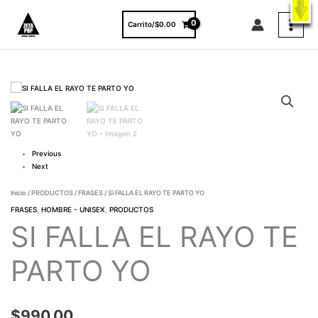
Ir
X
ENVÍO GRATIS A TODO EL PAÍS EN COMPRAS MAYORES A $3000.
al
VER PRODUCTOS
Carrito/
$
0.00
contenido
SI
FALLA
EL
RAYO
TE
PARTO
Previous
YO
Next
cantidad
Inicio
/
PRODUCTOS
/
FRASES
/ SI FALLA EL RAYO TE PARTO YO
FRASES
,
HOMBRE - UNISEX
,
PRODUCTOS
SI FALLA EL RAYO TE
PARTO YO
$
990.00