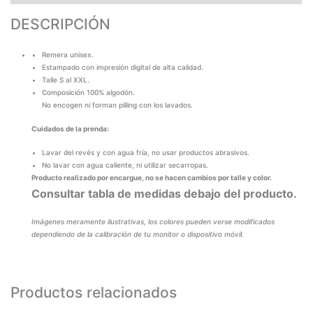
DESCRIPCIÓN
Remera unisex.
Estampado con impresión digital de alta calidad.
Talle S al XXL.
Composición 100% algodón.
No encogen ni forman pilling con los lavados.
Cuidados de la prenda:
Lavar del revés y con agua fría, no usar productos abrasivos.
No lavar con agua caliente, ni utilizar secarropas.
Producto realizado por encargue, no se hacen cambios por talle y color.
Consultar tabla de medidas debajo del producto.
Imágenes meramente ilustrativas, los colores pueden verse modificados
dependiendo de la calibración de tu monitor o dispositivo móvil.
Productos relacionados