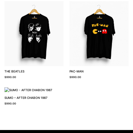
THE BEATLES
PAC-MAN
$
990.00
$
990.00
SUMO – AFTER CHABON 1987
$
990.00