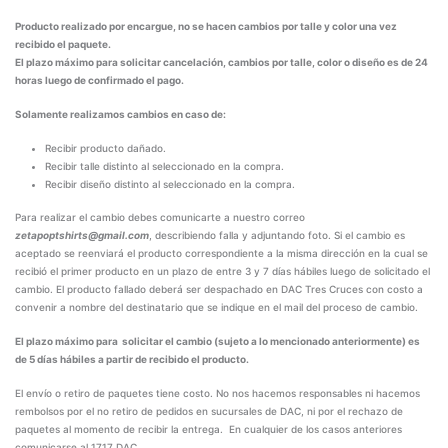
Producto realizado por encargue, no se hacen cambios por talle y color una vez
recibido el paquete.
El plazo máximo para solicitar cancelación, cambios por talle, color o diseño es de 24
horas luego de confirmado el pago.
Solamente realizamos cambios en caso de:
Recibir producto dañado.
Recibir talle distinto al seleccionado en la compra.
Recibir diseño distinto al seleccionado en la compra.
Para realizar el cambio debes comunicarte a nuestro correo
zetapoptshirts@gmail.com
, describiendo falla y adjuntando foto. Si el cambio es
aceptado se reenviará el producto correspondiente a la misma dirección en la cual se
recibió el primer producto en un plazo de entre 3 y 7 días hábiles luego de solicitado el
cambio. El producto fallado deberá ser despachado en DAC Tres Cruces con costo a
convenir a nombre del destinatario que se indique en el mail del proceso de cambio.
El plazo máximo para solicitar el cambio (sujeto a lo mencionado anteriormente) es
de 5 días hábiles a partir de recibido el producto.
El envío o retiro de paquetes tiene costo. No nos hacemos responsables ni hacemos
rembolsos por el no retiro de pedidos en sucursales de DAC, ni por el rechazo de
paquetes al momento de recibir la entrega. En cualquier de los casos anteriores
comunicarse al 1717 DAC.