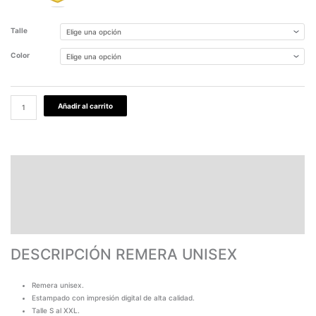
Talle
Color
Añadir al carrito
DESCRIPCIÓN REMERA UNISEX
PAGOS Y ENVÍOS
GARANTÍA
TABLA DE MEDIDAS
DESCRIPCIÓN REMERA UNISEX
Remera unisex.
Estampado con impresión digital de alta calidad.
Talle S al XXL.