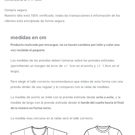
Compra segura.
Nuestro sitio está 100% verificado, todas las transacciones e información de los
clientes está encriptada de forma segura.
medidas en cm
Producto realizado por encargue, no se hacen cambios por talle y color una
vez recibido el paquete.
Las medidas de las prendas deben tomarse sobre las prendas estiradas
(permitiendo un margen de error de +/- 1cm en el ancho y +/- 1.5cm en el
largo).
Para elegir el talle correcto recomendamos que midas de esta forma con una
prenda similar de uso regular y lo compares con la tabla de medidas.
La medida de ancho se mide con la prenda estirada desde
axila a axila
, y la
medida de largo con la prenda estirada desde el
borde del cuello hasta el final
de la remera en forma recta.
La medida mas cercana en la tabla será el talle correcto.