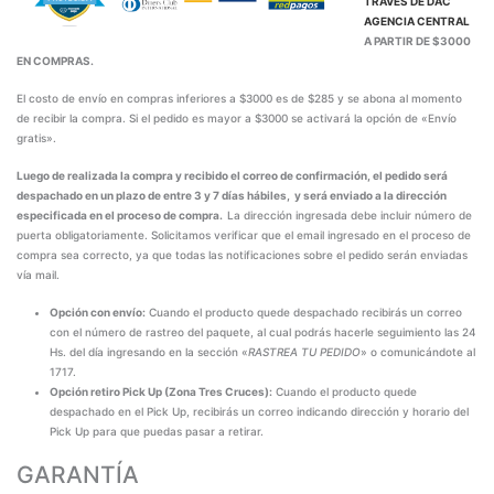
TRAVÉS DE
DAC
AGENCIA CENTRAL
A PARTIR DE $3000
EN COMPRAS.
El costo de envío en compras inferiores a $3000 es de $285 y se abona al momento
de recibir la compra. Si el pedido es mayor a $3000 se activará la opción de «Envío
gratis».
Luego de realizada la compra y recibido el correo de confirmación, el pedido será
despachado en un plazo de entre 3 y 7 días hábiles, y será enviado a la dirección
especificada en el proceso de compra.
La dirección ingresada debe incluir número de
puerta obligatoriamente. Solicitamos verificar que el email ingresado en el proceso de
compra sea correcto, ya que todas las notificaciones sobre el pedido serán enviadas
vía mail.
Opción con envío:
Cuando el producto quede despachado recibirás un correo
con el número de rastreo del paquete, al cual podrás hacerle seguimiento las 24
Hs. del día ingresando en la sección «
RASTREA TU PEDIDO
» o comunicándote al
1717.
Opción retiro Pick Up (Zona Tres Cruces):
Cuando el producto quede
despachado en el Pick Up, recibirás un correo indicando dirección y horario del
Pick Up para que puedas pasar a retirar.
GARANTÍA