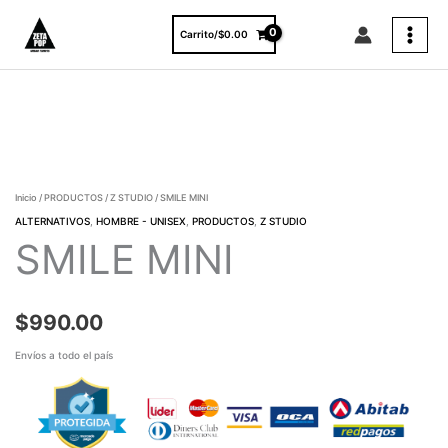
Ir
al
Carrito/
$
0.00
contenido
SMILE
MINI
cantidad
Inicio
/
PRODUCTOS
/
Z STUDIO
/ SMILE MINI
ALTERNATIVOS
,
HOMBRE - UNISEX
,
PRODUCTOS
,
Z STUDIO
SMILE MINI
$
990.00
Envíos a todo el país