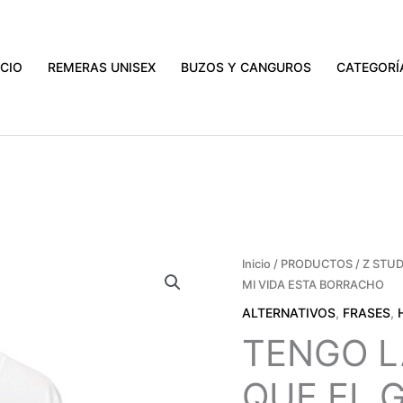
ATIS A TODO EL PAÍS EN COMPRAS MAYORES A $3000.
VER PR
ICIO
REMERAS UNISEX
BUZOS Y CANGUROS
CATEGORÍ
TENGO
Inicio
/
PRODUCTOS
/
Z STUD
MI VIDA ESTA BORRACHO
LA
IMPRESIÓN
ALTERNATIVOS
,
FRASES
,
DE
TENGO L
QUE
EL
QUE EL G