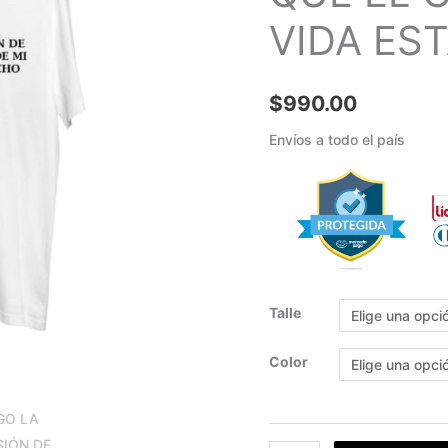
GUIONISTA
VIDA ES
DE
MI
VIDA
$
990.00
ESTA
BORRACHO
Envíos a todo el país
cantidad
Talle
Color