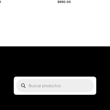
0
$
990.00
SOBRE NOSOTROS
CONTACTO
PREGUNTAS FRECUENTES
MI CUENTA
RASTREA TU PEDIDO
Búsqueda
de
productos