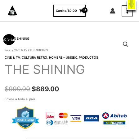
Ir
X
ENVÍO GRATIS A TODO EL PAÍS EN COMPRAS MAYORES A $3000.
al
VER PRODUCTOS
Carrito/
$
0.00
contenido
THE
El
El
¡Oferta!
SHINING
cantidad
Inicio
/
CINE & TV
/ THE SHINING
precio
precio
CINE & TV
,
CULTURA RETRO
,
HOMBRE - UNISEX
,
PRODUCTOS
original
actual
THE SHINING
era:
es:
$990.00.
$889.00.
$
990.00
$
889.00
Envíos a todo el país