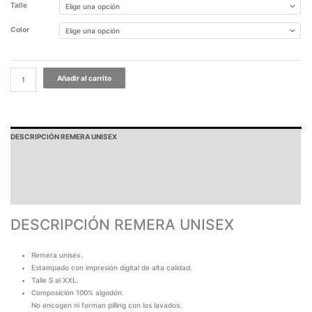
Talle
Color
Añadir al carrito
DESCRIPCIÓN REMERA UNISEX
PAGOS Y ENVÍOS
GARANTÍA
TABLA DE MEDIDAS
DESCRIPCIÓN REMERA UNISEX
Remera unisex.
Estampado con impresión digital de alta calidad.
Talle S al XXL.
Composición 100% algodón.
No encogen ni forman pilling con los lavados.