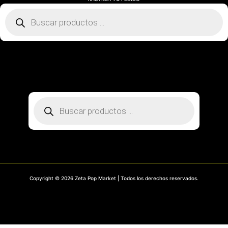
Búsqueda
de
productos
SOBRE NOSOTROS
CONTACTO
PREGUNTAS FRECUENTES
MI CUENTA
RASTREA TU PEDIDO
Búsqueda
de
productos
Copyright © 2026 Zeta Pop Market | Todos los derechos reservados.