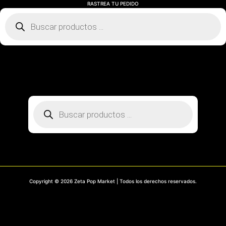
RASTREA TU PEDIDO
Búsqueda
de
productos
SOBRE NOSOTROS
CONTACTO
PREGUNTAS FRECUENTES
MI CUENTA
RASTREA TU PEDIDO
Búsqueda
de
productos
Copyright © 2026 Zeta Pop Market | Todos los derechos reservados.