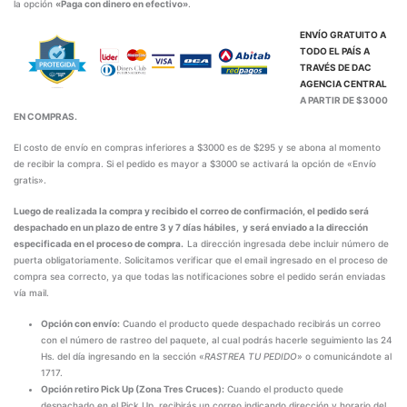
la opción
«Paga con dinero en efectivo»
.
ENVÍO GRATUITO A
TODO EL PAÍS A
TRAVÉS DE
DAC
AGENCIA CENTRAL
A PARTIR DE $3000
EN COMPRAS.
El costo de envío en compras inferiores a $3000 es de $295 y se abona al momento
de recibir la compra. Si el pedido es mayor a $3000 se activará la opción de «Envío
gratis».
Luego de realizada la compra y recibido el correo de confirmación, el pedido será
despachado en un plazo de entre 3 y 7 días hábiles, y será enviado a la dirección
especificada en el proceso de compra.
La dirección ingresada debe incluir número de
puerta obligatoriamente. Solicitamos verificar que el email ingresado en el proceso de
compra sea correcto, ya que todas las notificaciones sobre el pedido serán enviadas
vía mail.
Opción con envío:
Cuando el producto quede despachado recibirás un correo
con el número de rastreo del paquete, al cual podrás hacerle seguimiento las 24
Hs. del día ingresando en la sección «
RASTREA TU PEDIDO
» o comunicándote al
1717.
Opción retiro Pick Up (Zona Tres Cruces):
Cuando el producto quede
despachado en el Pick Up, recibirás un correo indicando dirección y horario del