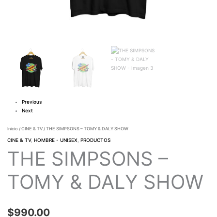
Previous
Next
Inicio
/
CINE & TV
/ THE SIMPSONS – TOMY & DALY SHOW
CINE & TV
,
HOMBRE - UNISEX
,
PRODUCTOS
THE SIMPSONS –
TOMY & DALY SHOW
$
990.00