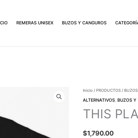
ATIS A TODO EL PAÍS EN COMPRAS MAYORES A $3000.
VER PR
ICIO
REMERAS UNISEX
BUZOS Y CANGUROS
CATEGORÍ
THIS
Inicio
/
PRODUCTOS
/
BUZOS
PLACE
ALTERNATIVOS
,
BUZOS Y
SUCKS
THIS PL
cantidad
$
1,790.00