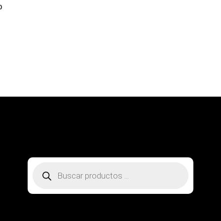
0
SOBRE NOSOTROS
CONTACTO
PREGUNTAS FRECUENTES
MI CUENTA
RASTREA TU PEDIDO
Búsqueda
de
productos