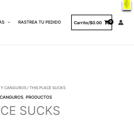
X
ODUCTOS
AS
RASTREA TU PEDIDO
Carrito/
$
0.00
 Y CANGUROS
/ THIS PLACE SUCKS
 CANGUROS
,
PRODUCTOS
ACE SUCKS