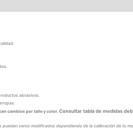
TABLA DE MEDIDAS
calidad.
.
dos.
 productos abrasivos.
carropas.
Consultar tabla de medidas deb
en cambios por talle y color.
s pueden verse modificados dependiendo de la calibración de tu moni