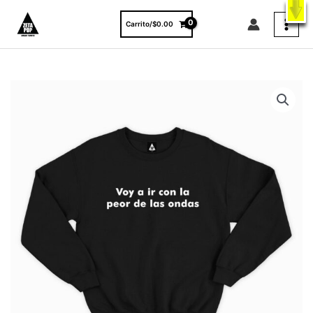
Ir
X
ENVÍO GRATIS A TODO EL PAÍS EN COMPRAS MAYORES A $3000.
al
VER PRODUCTOS
Carrito/
$
0.00
contenido
VOY
A
IR
CON
LA
PEOR
DE
LAS
ONDAS
cantidad