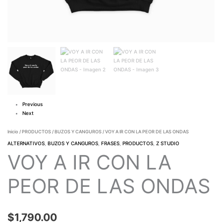
Previous
Next
Inicio
/
PRODUCTOS
/
BUZOS Y CANGUROS
/ VOY A IR CON LA PEOR DE LAS ONDAS
ALTERNATIVOS
,
BUZOS Y CANGUROS
,
FRASES
,
PRODUCTOS
,
Z STUDIO
VOY A IR CON LA
PEOR DE LAS ONDAS
$
1,790.00