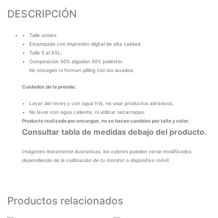
DESCRIPCIÓN
Talle unisex.
Estampado con impresión digital de alta calidad.
Talle S al XXL.
Composición 50% algodón 50% poliéster.
No encogen ni forman pilling con los lavados.
Cuidados de la prenda:
Lavar del revés y con agua fría, no usar productos abrasivos.
No lavar con agua caliente, ni utilizar secarropas.
Producto realizado por encargue, no se hacen cambios por talle y color.
Consultar tabla de medidas debajo del producto.
Imágenes meramente ilustrativas, los colores pueden verse modificados
dependiendo de la calibración de tu monitor o dispositivo móvil.
Productos relacionados