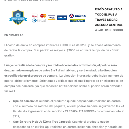
ENVÍO GRATUITO A
TODO EL PAÍS A
TRAVÉS DE
DAC
AGENCIA CENTRAL
A PARTIR DE $3000
EN COMPRAS.
El costo de envío en compras inferiores a $3000 es de $295 y se abona al momento
de recibir la compra. Si el pedido es mayor a $3000 se activará la opción de «Envío
gratis».
Luego de realizada la compra y recibido el correo de confirmación, el pedido será
despachado en un plazo de entre 3 y 7 días hábiles, y será enviado a la dirección
especificada en el proceso de compra.
La dirección ingresada debe incluir número de
puerta obligatoriamente. Solicitamos verificar que el email ingresado en el proceso de
compra sea correcto, ya que todas las notificaciones sobre el pedido serán enviadas
vía mail.
Opción con envío:
Cuando el producto quede despachado recibirás un correo
con el número de rastreo del paquete, al cual podrás hacerle seguimiento las 24
Hs. del día ingresando en la sección «
RASTREA TU PEDIDO
» o comunicándote al
1717.
Opción retiro Pick Up (Zona Tres Cruces):
Cuando el producto quede
despachado en el Pick Up, recibirás un correo indicando dirección y horario del