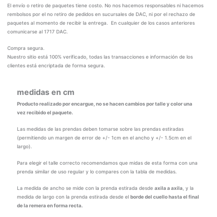
El envío o retiro de paquetes tiene costo. No nos hacemos responsables ni hacemos
rembolsos por el no retiro de pedidos en sucursales de DAC, ni por el rechazo de
paquetes al momento de recibir la entrega. En cualquier de los casos anteriores
comunicarse al 1717 DAC.
Compra segura.
Nuestro sitio está 100% verificado, todas las transacciones e información de los
clientes está encriptada de forma segura.
medidas en cm
Producto realizado por encargue, no se hacen cambios por talle y color una
vez recibido el paquete.
Las medidas de las prendas deben tomarse sobre las prendas estiradas
(permitiendo un margen de error de +/- 1cm en el ancho y +/- 1.5cm en el
largo).
Para elegir el talle correcto recomendamos que midas de esta forma con una
prenda similar de uso regular y lo compares con la tabla de medidas.
La medida de ancho se mide con la prenda estirada desde
axila a axila
, y la
medida de largo con la prenda estirada desde el
borde del cuello hasta el final
de la remera en forma recta.