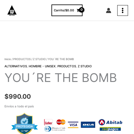
Ir
al
Carrito/
$
0.00
contenido
YOU
´RE
THE
BOMB
cantidad
Inicio
/
PRODUCTOS
/
Z STUDIO
/ YOU´RE THE BOMB
ALTERNATIVOS
,
HOMBRE - UNISEX
,
PRODUCTOS
,
Z STUDIO
YOU´RE THE BOMB
$
990.00
Envíos a todo el país