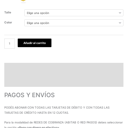
Talle
Color
Añadir al carrito
PAGOS Y ENVÍOS
GARANTÍA
TABLA DE MEDIDAS
PAGOS Y ENVÍOS
PODÉS ABONAR CON TODAS LAS TARJETAS DE DÉBITO Y CON TODAS LAS
TARJETAS DE CRÉDITO HASTA EN 12 CUOTAS.
Para la modalidad de REDES DE COBRANZA (ABITAB O RED PAGOS) debes seleccionar
la opción
«Paga con dinero en efectivo»
.