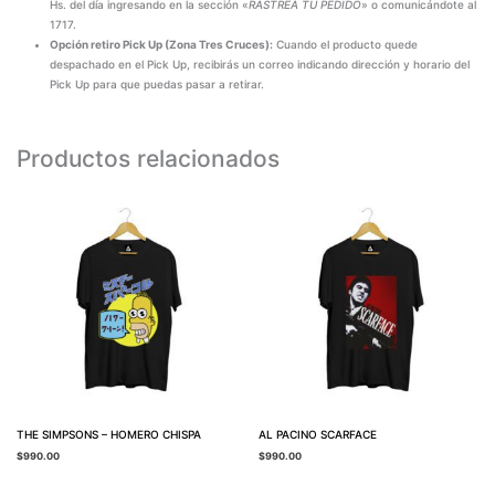
Hs. del día ingresando en la sección «
RASTREA TU PEDIDO
» o comunicándote al
1717.
Opción retiro Pick Up (Zona Tres Cruces):
Cuando el producto quede
despachado en el Pick Up, recibirás un correo indicando dirección y horario del
Pick Up para que puedas pasar a retirar.
Productos relacionados
THE SIMPSONS – HOMERO CHISPA
AL PACINO SCARFACE
$
990.00
$
990.00