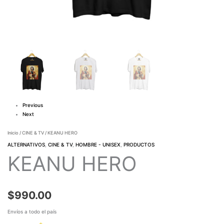
Previous
Next
Inicio
/
CINE & TV
/ KEANU HERO
ALTERNATIVOS
,
CINE & TV
,
HOMBRE - UNISEX
,
PRODUCTOS
KEANU HERO
$
990.00
Envíos a todo el país