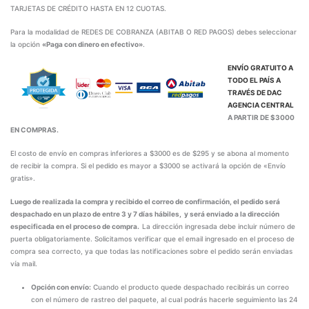
TARJETAS DE CRÉDITO HASTA EN 12 CUOTAS.
Para la modalidad de REDES DE COBRANZA (ABITAB O RED PAGOS) debes seleccionar
la opción
«Paga con dinero en efectivo»
.
ENVÍO GRATUITO A
TODO EL PAÍS A
TRAVÉS DE
DAC
AGENCIA CENTRAL
A PARTIR DE $3000
EN COMPRAS.
El costo de envío en compras inferiores a $3000 es de $295 y se abona al momento
de recibir la compra. Si el pedido es mayor a $3000 se activará la opción de «Envío
gratis».
Luego de realizada la compra y recibido el correo de confirmación, el pedido será
despachado en un plazo de entre 3 y 7 días hábiles, y será enviado a la dirección
especificada en el proceso de compra.
La dirección ingresada debe incluir número de
puerta obligatoriamente. Solicitamos verificar que el email ingresado en el proceso de
compra sea correcto, ya que todas las notificaciones sobre el pedido serán enviadas
vía mail.
Opción con envío:
Cuando el producto quede despachado recibirás un correo
con el número de rastreo del paquete, al cual podrás hacerle seguimiento las 24